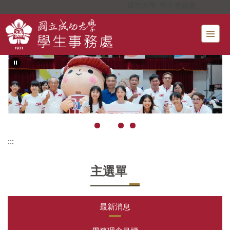
成功大學_學生事務處
跳
到
主
要
內
容
區
:::
主選單
最新消息