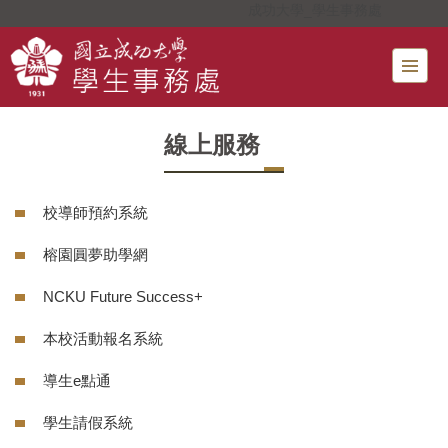
成功大學_學生事務處
跳
到
主
要
內
容
線上服務
區
校導師預約系統
榕園圓夢助學網
NCKU Future Success+
本校活動報名系統
導生e點通
學生請假系統